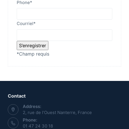
Phone
*
Courriel
*
*
Champ requis
Contact
Address:
2, rue de l’Ouest Nanterre, France
Phone:
01 47 24 30 18