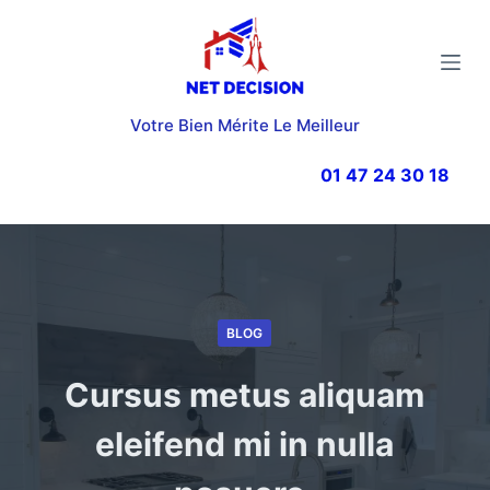
P
a
s
s
Votre Bien Mérite Le Meilleur
e
r
01 47 24 30 18
a
u
c
o
n
BLOG
t
e
Cursus metus aliquam
n
u
eleifend mi in nulla