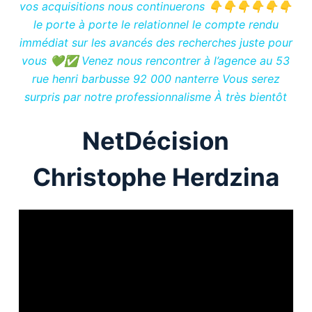
vos acquisitions nous continuerons 👇👇👇👇👇👇
le porte à porte le relationnel le compte rendu
immédiat sur les avancés des recherches juste pour
vous 💚✅ Venez nous rencontrer à l’agence au 53
rue henri barbusse 92 000 nanterre Vous serez
surpris par notre professionnalisme À très bientôt
NetDécision
Christophe Herdzina