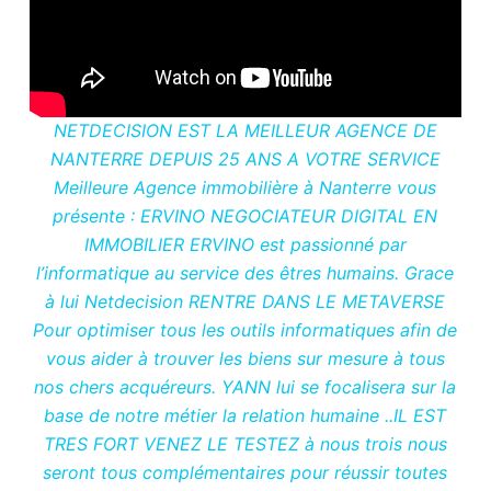
NETDECISION EST LA MEILLEUR AGENCE DE
NANTERRE DEPUIS 25 ANS A VOTRE SERVICE
Meilleure Agence immobilière à Nanterre vous
présente : ERVINO NEGOCIATEUR DIGITAL EN
IMMOBILIER ERVINO est passionné par
l’informatique au service des êtres humains. Grace
à lui Netdecision RENTRE DANS LE METAVERSE
Pour optimiser tous les outils informatiques afin de
vous aider à trouver les biens sur mesure à tous
nos chers acquéreurs. YANN lui se focalisera sur la
base de notre métier la relation humaine ..IL EST
TRES FORT VENEZ LE TESTEZ à nous trois nous
seront tous complémentaires pour réussir toutes