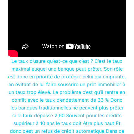
Le taux d’usure qu’est-ce que c’est ? C’est le taux
maximal auquel une banque peut prêter. Son rôle
est donc en priorité de protéger celui qui emprunte,
en évitant de lui faire souscrire un prêt immobilier à
un taux trop élevé. Le problème c’est qu’il rentre en
conflit avec le taux d’endettement de 33 % Donc
les banques traditionnelles ne peuvent plus prêter
si le taux dépasse 2,60 Souvent pour les crédits
supérieur à 10 ans le taux doit être plus haut Et
donc c’est un refus de crédit automatique Dans ce