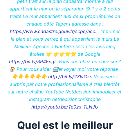
petit trait sur le plan cadastral montre à qui
appartient le mur ou la séparation Si il y a 2 petits
traits Le mur appartient aux deux propriétaires de
chaque côté Taper l adresse dans :
https://www.cadastre.gouv.fr/scpc/acc…
Imprimer
le plan et vous verrez à qui appartient le murs La
Meilleur Agence à Nanterre selon les avis cinq
étoiles 🌟 🌟🌟🌟🌟 de Google
https://bit.ly/3R4EngL
Vous cherchez un chez soi ?
🏠 Pour vous aider 🔜envoyer moi votre réponse
👇👇👇👇👇👇
http://bit.ly/2ZIvGzc
Vous serez
surpris par notre professionnalisme À très bientôt
sur notre chaîne YouTube Netdecision immobilier et
Instagram netdecisionchristophe
https://youtu.be/Te0zx-TLNJU
Quel est le meilleur