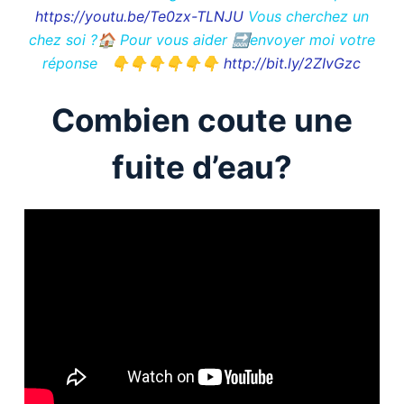
https://youtu.be/Te0zx-TLNJU
Vous cherchez un
chez soi ?🏠 Pour vous aider 🔜envoyer moi votre
réponse 👇👇👇👇👇👇
http://bit.ly/2ZIvGzc
Combien coute une
fuite d’eau?