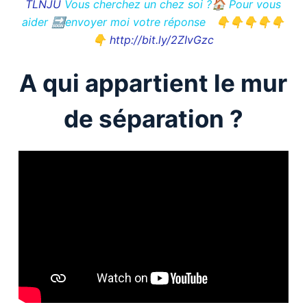
TLNJU
Vous cherchez un chez soi ?🏠 Pour vous
aider 🔜envoyer moi votre réponse 👇👇👇👇👇
👇
http://bit.ly/2ZIvGzc
A qui appartient le mur
de séparation ?