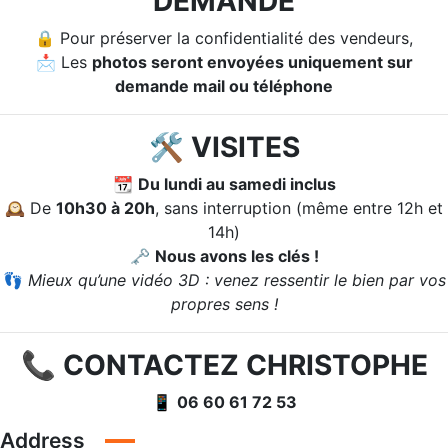
DEMANDE
🔒 Pour préserver la confidentialité des vendeurs,
📩 Les
photos seront envoyées uniquement sur
demande mail ou téléphone
🛠️
VISITES
📆
Du lundi au samedi inclus
🕰️ De
10h30 à 20h
, sans interruption (même entre 12h et
14h)
🗝️
Nous avons les clés !
👣
Mieux qu’une vidéo 3D : venez ressentir le bien par vos
propres sens !
📞
CONTACTEZ CHRISTOPHE
📱
06 60 61 72 53
Address