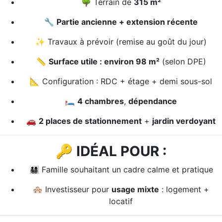
🌳 Terrain de
315 m²
🔧
Partie ancienne + extension récente
✨ Travaux à prévoir (remise au goût du jour)
📏
Surface utile : environ 98 m²
(selon DPE)
📐 Configuration : RDC + étage + demi sous-sol
🛏️
4 chambres
,
dépendance
🚗
2 places de stationnement
+
jardin verdoyant
🔑
IDÉAL POUR :
👨‍👩‍👧‍👦 Famille souhaitant un cadre calme et pratique
🏘️ Investisseur pour
usage mixte
: logement +
locatif