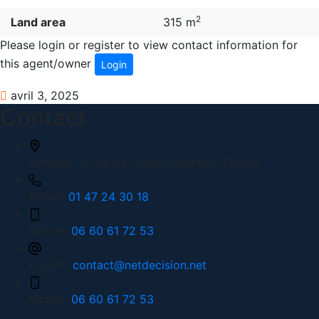
2
Land area
315 m
Please login or register to view contact information for
this agent/owner
Login
avril 3, 2025
Contact
Address:
2, rue de l’Ouest Nanterre, France
Phone:
01 47 24 30 18
Mobile:
06 60 61 72 53
E-mail :
contact@netdecision.net
Mobile:
06 60 61 72 53