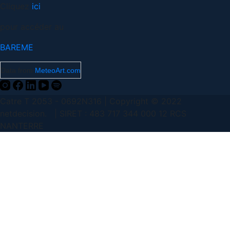
Cliquez
ici
pour accéder au
BAREME
Data from
MeteoArt.com
Catre T 2053 - 0692N316 | Copyright © 2022
netdecision. | SIRET : 483 717 344 000 12 RCS
NANTERRE