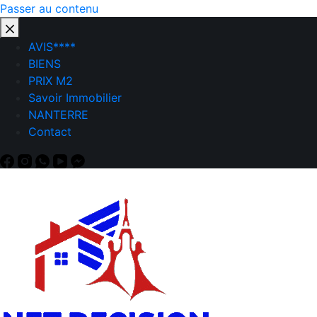
Passer au contenu
AVIS****
BIENS
PRIX M2
Savoir Immobilier
NANTERRE
Contact