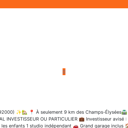
) ✨🏡 📍 À seulement 9 km des Champs-Élysées🛣️ Situ
 INVESTISSEUR OU PARTICULIER 💼 Investisseur avisé : 5 Airbnb
ur les enfants 1 studio indépendant 🚗 Grand garage inclus 