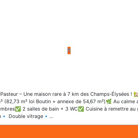
eur – Une maison rare à 7 km des Champs-Élysées ! 🏡 U
 m² (82,73 m² loi Boutin + annexe de 54,67 m²)🌿 Au calme 
ambres✅ 2 salles de bain + 3 WC✅ Cuisine à remettre au g
ion🔹 Double vitrage🔹…