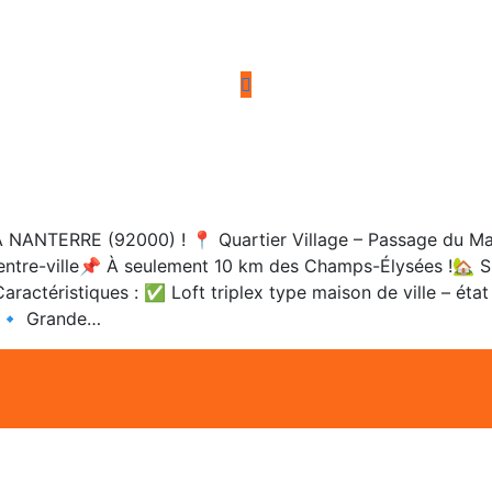
TERRE (92000) ! 📍 Quartier Village – Passage du March
centre-ville📌 À seulement 10 km des Champs-Élysées !🏡 Si
ractéristiques : ✅ Loft triplex type maison de ville – éta
un🔹 Grande…